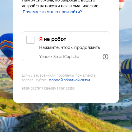
Нам очень жаль, но запросы с вашего
устройства похожи на автоматические.
Почему это могло произойти?
Я не робот
Нажмите, чтобы продолжить
Yandex SmartCaptcha
Если у вас возникли проблемы, пожалуйста,
воспользуйтесь
формой обратной связи
9188405879171399680
:
1786185358