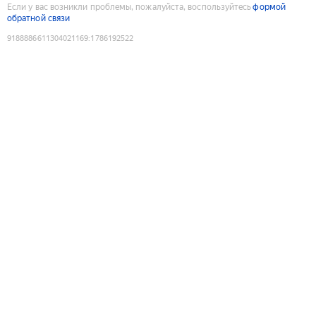
Если у вас возникли проблемы, пожалуйста, воспользуйтесь
формой
обратной связи
9188886611304021169
:
1786192522