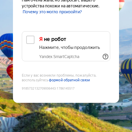
Нам очень жаль, но запросы с вашего
устройства похожи на автоматические.
Почему это могло произойти?
Я не робот
Нажмите, чтобы продолжить
Yandex SmartCaptcha
Если у вас возникли проблемы, пожалуйста,
воспользуйтесь
формой обратной связи
9185732132709006443
:
1786145517