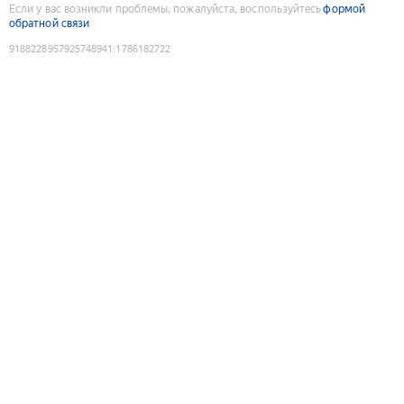
Если у вас возникли проблемы, пожалуйста, воспользуйтесь
формой
обратной связи
9188228957925748941
:
1786182722