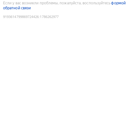
Если у вас возникли проблемы, пожалуйста, воспользуйтесь
формой
обратной связи
9193614799869724426
:
1786262977