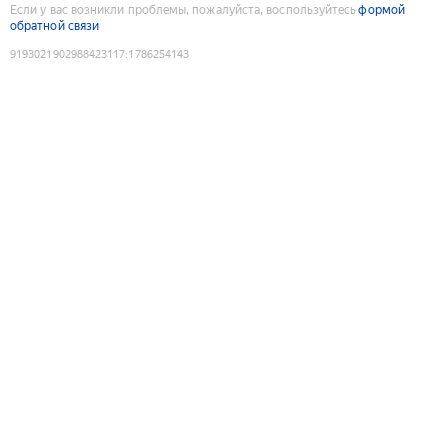
Если у вас возникли проблемы, пожалуйста, воспользуйтесь
формой
обратной связи
9193021902988423117
:
1786254143