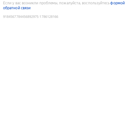
Если у вас возникли проблемы, пожалуйста, воспользуйтесь
формой
обратной связи
9184567784456892975
:
1786128166