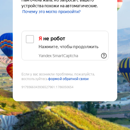
Нам очень жаль, но запросы с вашего
устройства похожи на автоматические.
Почему это могло произойти?
Я не робот
Нажмите, чтобы продолжить
Yandex SmartCaptcha
Если у вас возникли проблемы, пожалуйста,
воспользуйтесь
формой обратной связи
9179366043936527961
:
1786050654