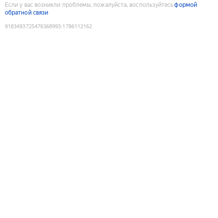
Если у вас возникли проблемы, пожалуйста, воспользуйтесь
формой
обратной связи
9183493725476368993
:
1786112162