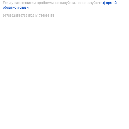
Если у вас возникли проблемы, пожалуйста, воспользуйтесь
формой
обратной связи
9178392858973915291
:
1786036153