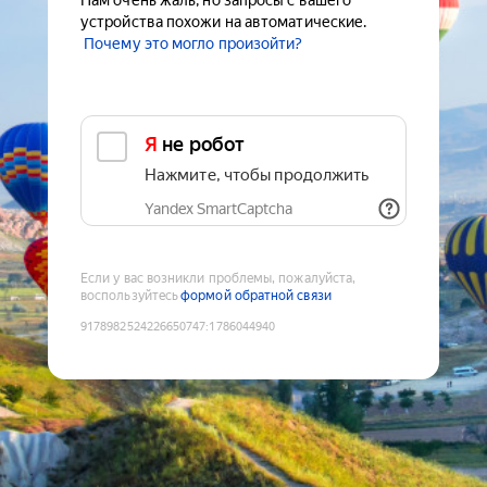
Нам очень жаль, но запросы с вашего
устройства похожи на автоматические.
Почему это могло произойти?
Я не робот
Нажмите, чтобы продолжить
Yandex SmartCaptcha
Если у вас возникли проблемы, пожалуйста,
воспользуйтесь
формой обратной связи
9178982524226650747
:
1786044940