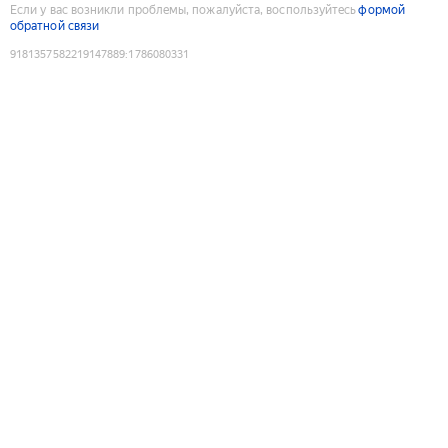
Если у вас возникли проблемы, пожалуйста, воспользуйтесь
формой
обратной связи
9181357582219147889
:
1786080331