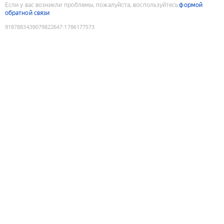
Если у вас возникли проблемы, пожалуйста, воспользуйтесь
формой
обратной связи
9187883439079822647
:
1786177573