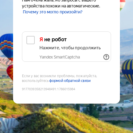
Нам очень жаль, но запросы с вашего
устройства похожи на автоматические.
Почему это могло произойти?
Я не робот
Нажмите, чтобы продолжить
Yandex SmartCaptcha
Если у вас возникли проблемы, пожалуйста,
воспользуйтесь
формой обратной связи
9177039358213948491
:
1786015984