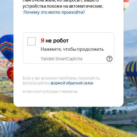
Нам очень жаль, но запросы с вашего
устройства похожи на автоматические.
Почему это могло произойти?
Я не робот
Нажмите, чтобы продолжить
Yandex SmartCaptcha
Если у вас возникли проблемы, пожалуйста,
воспользуйтесь
формой обратной связи
9176513337127523266
:
1786008146