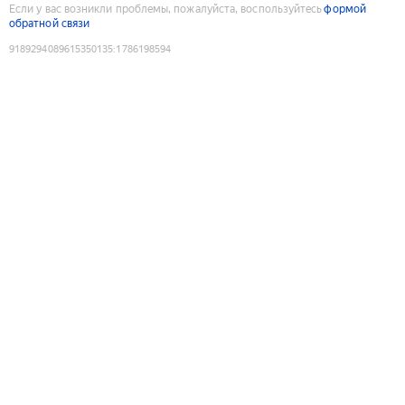
Если у вас возникли проблемы, пожалуйста, воспользуйтесь
формой
обратной связи
9189294089615350135
:
1786198594