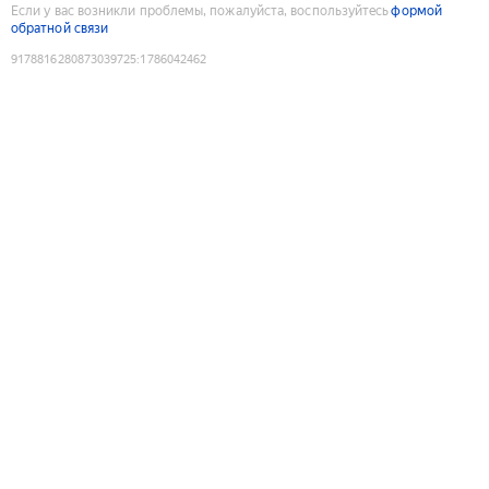
Если у вас возникли проблемы, пожалуйста, воспользуйтесь
формой
обратной связи
9178816280873039725
:
1786042462