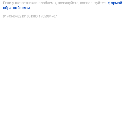
Если у вас возникли проблемы, пожалуйста, воспользуйтесь
формой
обратной связи
9174940422191881983
:
1785984707