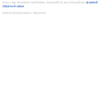
Если у вас возникли проблемы, пожалуйста, воспользуйтесь
формой
обратной связи
9193107553226218524
:
1786255419