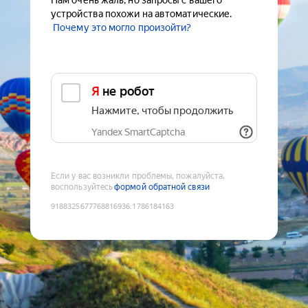
Нам очень жаль, но запросы с вашего
устройства похожи на автоматические.
Почему это могло произойти?
Я не робот
Нажмите, чтобы продолжить
Yandex SmartCaptcha
Если у вас возникли проблемы, пожалуйста,
воспользуйтесь
формой обратной связи
9188325677768816936
:
1786184163