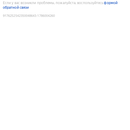
Если у вас возникли проблемы, пожалуйста, воспользуйтесь
формой
обратной связи
9176252542350048643
:
1786004260