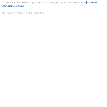
Если у вас возникли проблемы, пожалуйста, воспользуйтесь
формой
обратной связи
9177232052591594754
:
1786018855