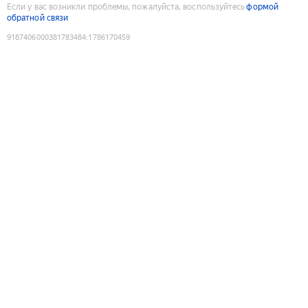
Если у вас возникли проблемы, пожалуйста, воспользуйтесь
формой
обратной связи
9187406000381783484
:
1786170459