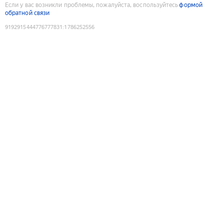
Если у вас возникли проблемы, пожалуйста, воспользуйтесь
формой
обратной связи
9192915444776777831
:
1786252556