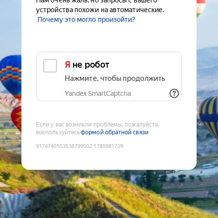
Нам очень жаль, но запросы с вашего
устройства похожи на автоматические.
Почему это могло произойти?
Я не робот
Нажмите, чтобы продолжить
Yandex SmartCaptcha
Если у вас возникли проблемы, пожалуйста,
воспользуйтесь
формой обратной связи
9174740553538799502
:
1785981729