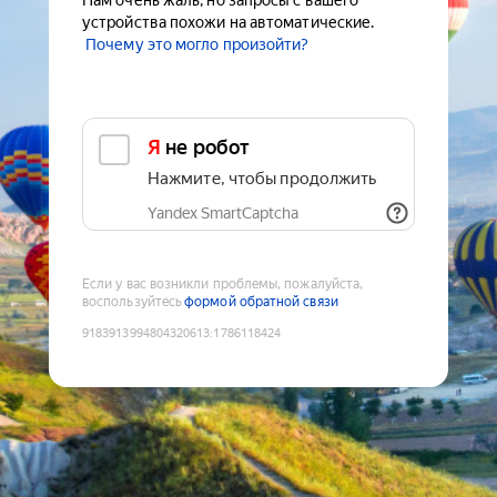
Нам очень жаль, но запросы с вашего
устройства похожи на автоматические.
Почему это могло произойти?
Я не робот
Нажмите, чтобы продолжить
Yandex SmartCaptcha
Если у вас возникли проблемы, пожалуйста,
воспользуйтесь
формой обратной связи
9183913994804320613
:
1786118424