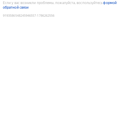
Если у вас возникли проблемы, пожалуйста, воспользуйтесь
формой
обратной связи
9193586548245946557
:
1786262556