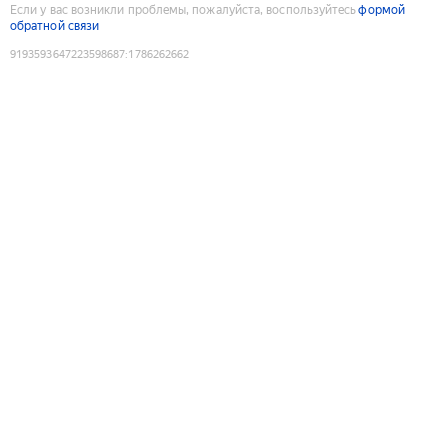
Если у вас возникли проблемы, пожалуйста, воспользуйтесь
формой
обратной связи
9193593647223598687
:
1786262662