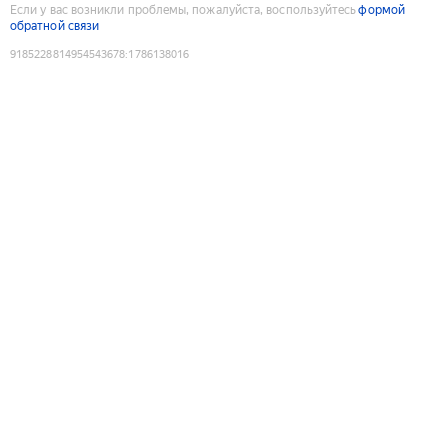
Если у вас возникли проблемы, пожалуйста, воспользуйтесь
формой
обратной связи
9185228814954543678
:
1786138016