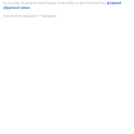
Если у вас возникли проблемы, пожалуйста, воспользуйтесь
формой
обратной связи
9182450579188654591
:
1786096618