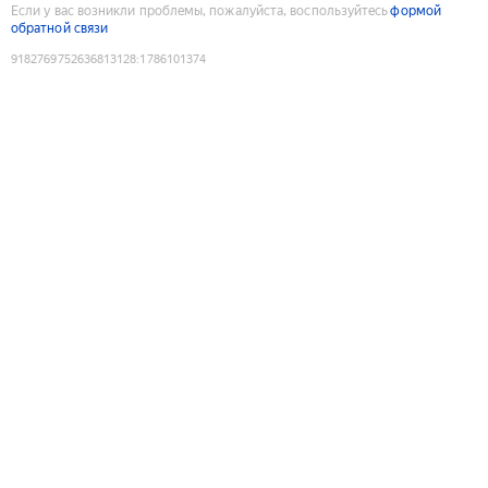
Если у вас возникли проблемы, пожалуйста, воспользуйтесь
формой
обратной связи
9182769752636813128
:
1786101374