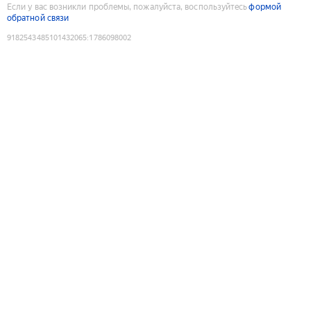
Если у вас возникли проблемы, пожалуйста, воспользуйтесь
формой
обратной связи
9182543485101432065
:
1786098002