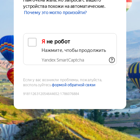
Нам очень жаль, но запросы с вашего
устройства похожи на автоматические.
Почему это могло произойти?
Я не робот
Нажмите, чтобы продолжить
Yandex SmartCaptcha
Если у вас возникли проблемы, пожалуйста,
воспользуйтесь
формой обратной связи
9181126312054644652
:
1786076884