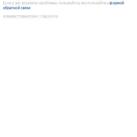
Если у вас возникли проблемы, пожалуйста, воспользуйтесь
формой
обратной связи
9189489773894201841
:
1786201510