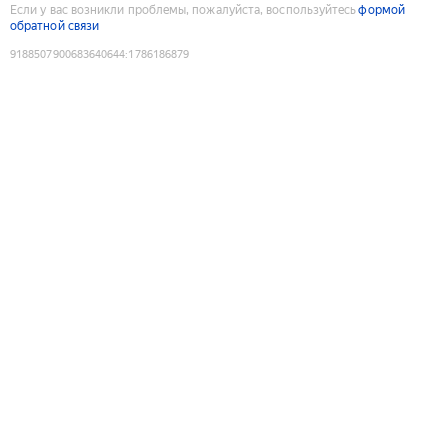
Если у вас возникли проблемы, пожалуйста, воспользуйтесь
формой
обратной связи
9188507900683640644
:
1786186879