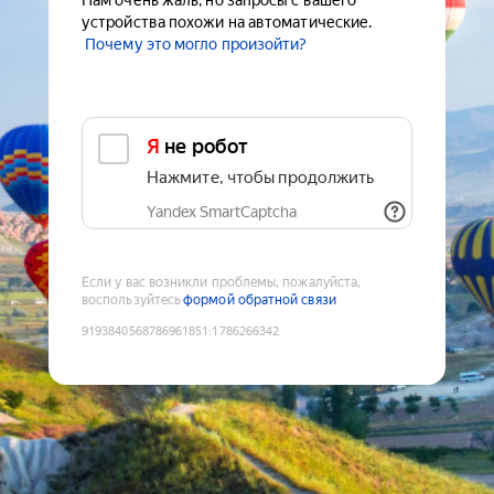
Нам очень жаль, но запросы с вашего
устройства похожи на автоматические.
Почему это могло произойти?
Я не робот
Нажмите, чтобы продолжить
Yandex SmartCaptcha
Если у вас возникли проблемы, пожалуйста,
воспользуйтесь
формой обратной связи
9193840568786961851
:
1786266342