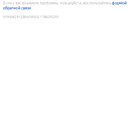
Если у вас возникли проблемы, пожалуйста, воспользуйтесь
формой
обратной связи
9193092913360438502
:
1786255201