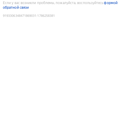
Если у вас возникли проблемы, пожалуйста, воспользуйтесь
формой
обратной связи
9193306348471869031
:
1786258381