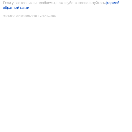
Если у вас возникли проблемы, пожалуйста, воспользуйтесь
формой
обратной связи
9186858701087882710
:
1786162304