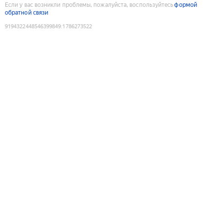
Если у вас возникли проблемы, пожалуйста, воспользуйтесь
формой
обратной связи
9194322448546399849
:
1786273522