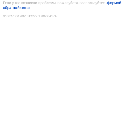
Если у вас возникли проблемы, пожалуйста, воспользуйтесь
формой
обратной связи
9180273317861312227
:
1786064174