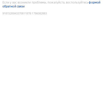
Если у вас возникли проблемы, пожалуйста, воспользуйтесь
формой
обратной связи
9181528843370811878
:
1786082883