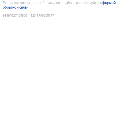
Если у вас возникли проблемы, пожалуйста, воспользуйтесь
формой
обратной связи
9189762716850611123
:
1786205577