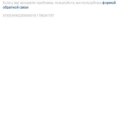
Если у вас возникли проблемы, пожалуйста, воспользуйтесь
формой
обратной связи
9193534902205608318
:
1786261787