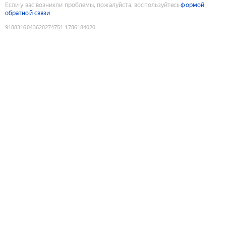
Если у вас возникли проблемы, пожалуйста, воспользуйтесь
формой
обратной связи
9188316043620274751
:
1786184020