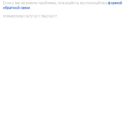
Если у вас возникли проблемы, пожалуйста, воспользуйтесь
формой
обратной связи
9190483500611672132
:
1786216317