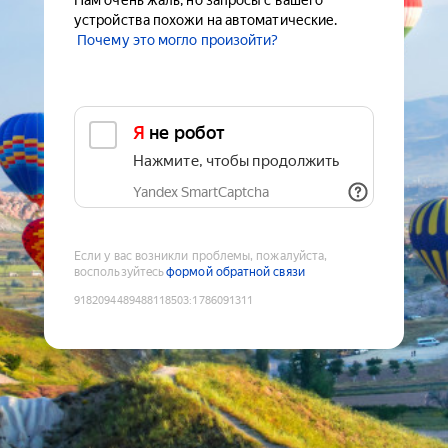
Нам очень жаль, но запросы с вашего
устройства похожи на автоматические.
Почему это могло произойти?
Я не робот
Нажмите, чтобы продолжить
Yandex SmartCaptcha
Если у вас возникли проблемы, пожалуйста,
воспользуйтесь
формой обратной связи
9182094489488118503
:
1786091311