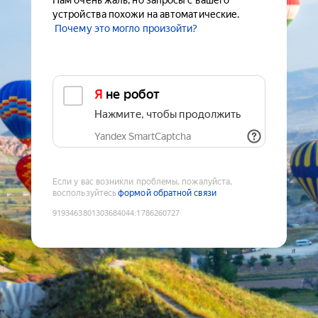
Нам очень жаль, но запросы с вашего
устройства похожи на автоматические.
Почему это могло произойти?
Я не робот
Нажмите, чтобы продолжить
Yandex SmartCaptcha
Если у вас возникли проблемы, пожалуйста,
воспользуйтесь
формой обратной связи
9193463801303684044
:
1786260727