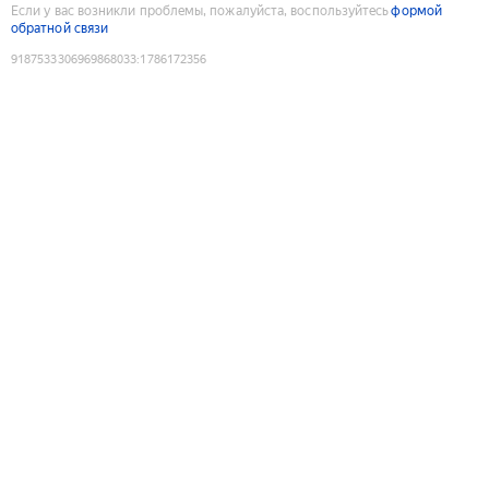
Если у вас возникли проблемы, пожалуйста, воспользуйтесь
формой
обратной связи
9187533306969868033
:
1786172356