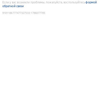
Если у вас возникли проблемы, пожалуйста, воспользуйтесь
формой
обратной связи
9181186777477327533
:
1786077785